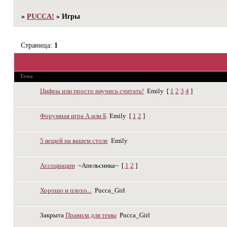
»
PUCCA!
»
Игры
Страница:
1
Тема
Цифры или просто научись считать!
Emily
[
1
2
3
4
]
Форумная игра А или Б
Emily
[
1
2
]
5 вещей на вашем столе
Emily
Ассоциации
~Апельсинка~
[
1
2
]
Хорошо и плохо...
Pucca_Girl
Закрыта
Правила для темы
Pucca_Girl