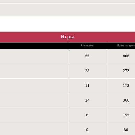
Игры
Ответов
Просмотро
66
868
28
272
11
172
24
366
6
155
0
86